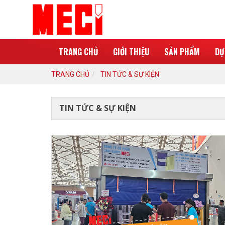
TRANG CHỦ
GIỚI THIỆU
SẢN PHẨM
DỰ
TRANG CHỦ
TIN TỨC & SỰ KIỆN
TIN TỨC & SỰ KIỆN