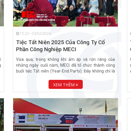
15:23 - 03/02/2026
Tiệc Tất Niên 2025 Của Công Ty Cổ
Phần Công Nghiệp MECI
ố
Vừa qua, trong không khí ấm áp và rộn ràng của
g
những ngày cuối năm, MECI đã tổ chức thành công
buổi tiệc Tất niên (Year-End Party). Đây không chỉ là
dịp...
XEM THÊM