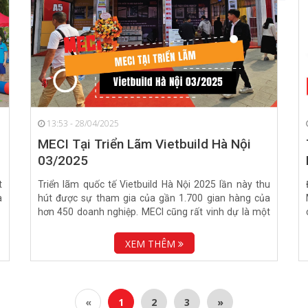
13:53 - 28/04/2025
MECI Tại Triển Lãm Vietbuild Hà Nội
03/2025
t
Triển lãm quốc tế Vietbuild Hà Nội 2025 lần này thu
a
hút được sự tham gia của gần 1.700 gian hàng của
hơn 450 doanh nghiệp. MECI cũng rất vinh dự là một
trong...
XEM THÊM
«
1
2
3
»