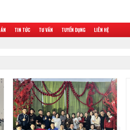
 ÁN
TIN TỨC
TƯ VẤN
TUYỂN DỤNG
LIÊN HỆ